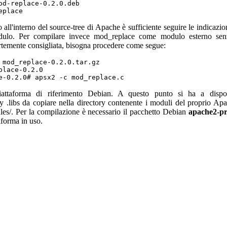
od-replace-0.2.0.deb
eplace
all'interno del source-tree di Apache è sufficiente seguire le indicazion
modulo. Per compilare invece mod_replace come modulo esterno sen
rtemente consigliata, bisogna procedere come segue:
 mod_replace-0.2.0.tar.gz
place-0.2.0
e-0.2.0# apsx2 -c mod_replace.c
piattaforma di riferimento Debian. A questo punto si ha a dispos
y .libs da copiare nella directory contenente i moduli del proprio Ap
les/. Per la compilazione è necessario il pacchetto Debian
apache2-pr
aforma in uso.