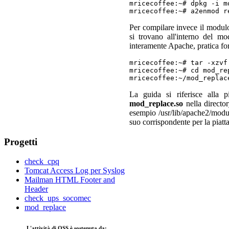
mricecoffee:~# dpkg -i m
mricecoffee:~# a2enmod r
Per compilare invece il modulo 
si trovano all'interno del 
interamente Apache, pratica fo
mricecoffee:~# tar -xzvf
mricecoffee:~# cd mod_re
mricecoffee:~/mod_replac
La guida si riferisce alla 
mod_replace.so
nella director
esempio /usr/lib/apache2/modu
suo corrispondente per la piatt
Progetti
check_cpq
Tomcat Access Log per Syslog
Mailman HTML Footer and
Header
check_ups_socomec
mod_replace
L'attività di OSS è sostenuta da: