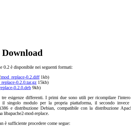
- Download
 0.2 è disponibile nei seguenti formati:
(
mod_replace-0.2.diff
1kb)
replace-0.2.0.tar.gz
15kb)
eplace-0.2.0.deb
9kb)
 tre esigenze differenti. I primi due sono utili per ricompilare l'intero
il singolo modulo per la propria piattaforma, il secondo invec
i386 e distribuzione Debian, compatibile con la distribuzione Apache
ma libapache2-mod-replace.
ian è sufficiente procedere come segue: