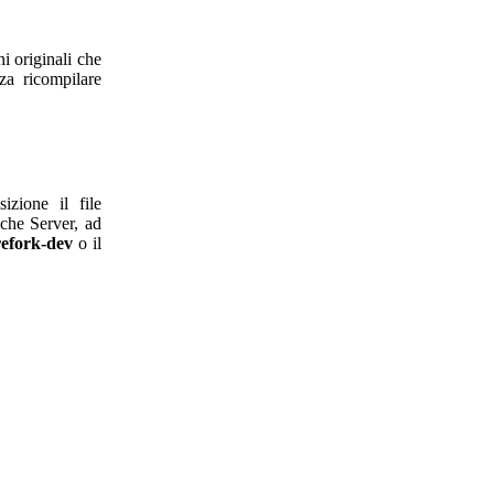
i originali che
za ricompilare
izione il file
ache Server, ad
efork-dev
o il